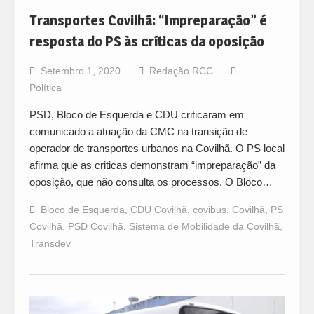
Transportes Covilhã: “Impreparação” é
resposta do PS às críticas da oposição
Setembro 1, 2020
Redação RCC
Política
PSD, Bloco de Esquerda e CDU criticaram em
comunicado a atuação da CMC na transição de
operador de transportes urbanos na Covilhã. O PS local
afirma que as criticas demonstram “impreparação” da
oposição, que não consulta os processos. O Bloco…
Bloco de Esquerda
,
CDU Covilhã
,
covibus
,
Covilhã
,
PS
Covilhã
,
PSD Covilhã
,
Sistema de Mobilidade da Covilhã
,
Transdev