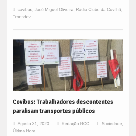
covibus
,
José Miguel Oliveira
,
Rádio Clube da Covilhã
,
Transdev
Covibus: Trabalhadores descontentes
paralisam transportes públicos
Agosto 31, 2020
Redação RCC
Sociedade
,
Última Hora