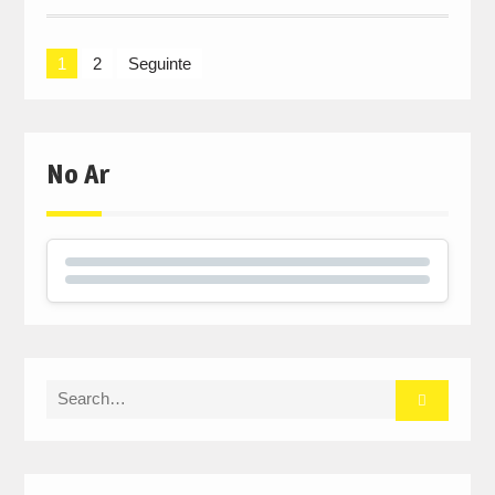
Navegação
1
2
Seguinte
de
artigos
No Ar
Search
for: