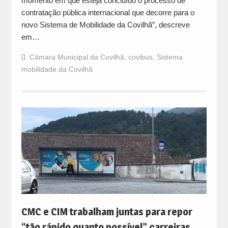
momento em que esteja concluído o processo de
contratação pública internacional que decorre para o
novo Sistema de Mobilidade da Covilhã”, descreve
em…
Câmara Municipal da Covilhã
,
covibus
,
Sistema
mobilidade da Covilhã
CMC e CIM trabalham juntas para repor
“tão rápido quanto possível” carreiras