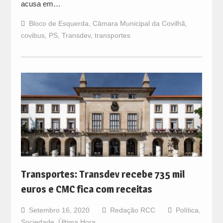
acusa em…
Bloco de Esquerda
,
Câmara Municipal da Covilhã
,
covibus
,
PS
,
Transdev
,
transportes
Transportes: Transdev recebe 735 mil
euros e CMC fica com receitas
Setembro 16, 2020
Redação RCC
Política
,
Sociedade
,
Última Hora