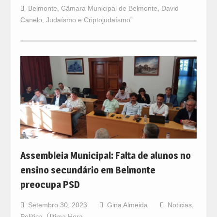
Belmonte
,
Câmara Municipal de Belmonte
,
David
Canelo
,
Judaísmo e Criptojudaísmo”
Assembleia Municipal: Falta de alunos no
ensino secundário em Belmonte
preocupa PSD
Setembro 30, 2023
Gina Almeida
Noticias
,
Política
,
Última Hora