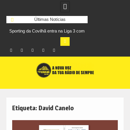
Últimas Notícias
Sporting da Covilhã entra na Liga 3 com
UBI Aeronautics Te
s
vitória por 2-0 frente ao UD Santarém
primeiros lugares
Facebook
Instagram
Twitter
RSS
No
Skip
RCC
RCC
Ar
to
content
Etiqueta:
David Canelo