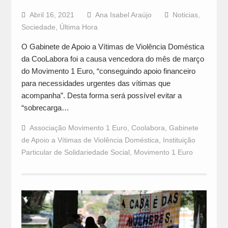
Abril 16, 2021
Ana Isabel Araújo
Noticias
,
Sociedade
,
Última Hora
O Gabinete de Apoio a Vítimas de Violência Doméstica
da CooLabora foi a causa vencedora do mês de março
do Movimento 1 Euro, “conseguindo apoio financeiro
para necessidades urgentes das vítimas que
acompanha”. Desta forma será possível evitar a
“sobrecarga…
Associação Movimento 1 Euro
,
Coolabora
,
Gabinete
de Apoio a Vítimas de Violência Doméstica
,
Instituição
Particular de Solidariedade Social
,
Movimento 1 Euro