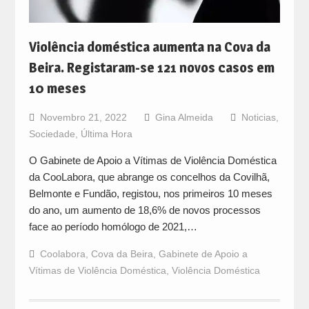
Violência doméstica aumenta na Cova da
Beira. Registaram-se 121 novos casos em
10 meses
Novembro 21, 2022
Gina Almeida
Noticias
,
Sociedade
,
Última Hora
O Gabinete de Apoio a Vítimas de Violência Doméstica
da CooLabora, que abrange os concelhos da Covilhã,
Belmonte e Fundão, registou, nos primeiros 10 meses
do ano, um aumento de 18,6% de novos processos
face ao período homólogo de 2021,…
Coolabora
,
Cova da Beira
,
Gabinete de Apoio a
Vítimas de Violência Doméstica
,
Violência Doméstica