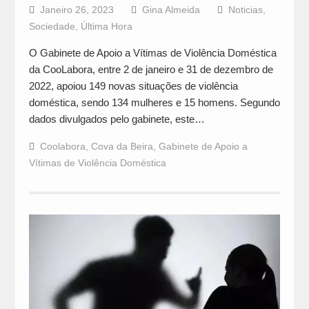
Janeiro 26, 2023
Gina Almeida
Noticias
,
Sociedade
,
Última Hora
O Gabinete de Apoio a Vítimas de Violência Doméstica
da CooLabora, entre 2 de janeiro e 31 de dezembro de
2022, apoiou 149 novas situações de violência
doméstica, sendo 134 mulheres e 15 homens. Segundo
dados divulgados pelo gabinete, este…
Coolabora
,
Cova da Beira
,
Gabinete de Apoio a
Vítimas de Violência Doméstica