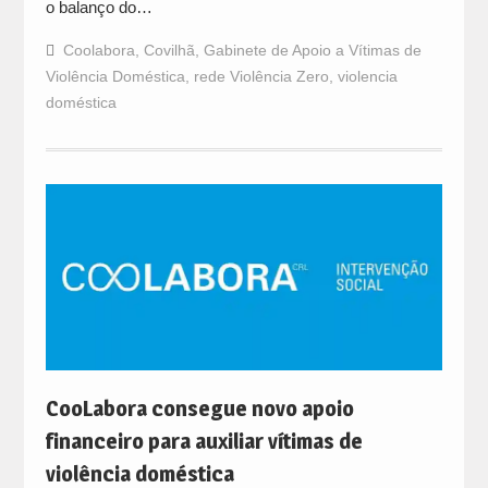
o balanço do…
Coolabora
,
Covilhã
,
Gabinete de Apoio a Vítimas de
Violência Doméstica
,
rede Violência Zero
,
violencia
doméstica
CooLabora consegue novo apoio
financeiro para auxiliar vítimas de
violência doméstica