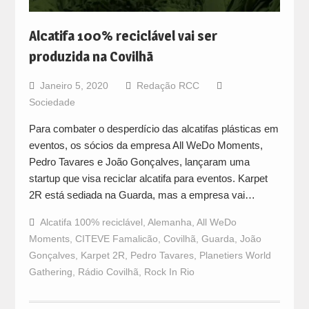
Alcatifa 100% reciclável vai ser
produzida na Covilhã
Janeiro 5, 2020
Redação RCC
Sociedade
Para combater o desperdício das alcatifas plásticas em
eventos, os sócios da empresa All WeDo Moments,
Pedro Tavares e João Gonçalves, lançaram uma
startup que visa reciclar alcatifa para eventos. Karpet
2R está sediada na Guarda, mas a empresa vai…
Alcatifa 100% reciclável
,
Alemanha
,
All WeDo
Moments
,
CITEVE Famalicão
,
Covilhã
,
Guarda
,
João
Gonçalves
,
Karpet 2R
,
Pedro Tavares
,
Planetiers World
Gathering
,
Rádio Covilhã
,
Rock In Rio