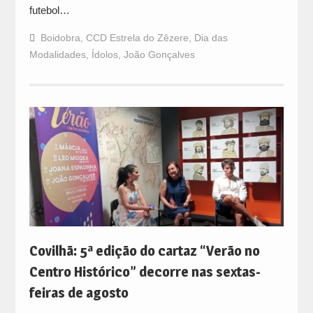
futebol…
Boidobra
,
CCD Estrela do Zêzere
,
Dia das
Modalidades
,
Ídolos
,
João Gonçalves
Covilhã: 5ª edição do cartaz “Verão no
Centro Histórico” decorre nas sextas-
feiras de agosto