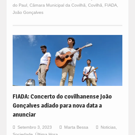
do Paul
,
Câmara Municipal da Covilhã
,
Covilhã
,
FIADA
,
João Gonçalves
FIADA: Concerto do covilhanense João
Gonçalves adiado para nova data a
anunciar
Setembro 3, 2023
Marta Bessa
Noticias
,
Sociedade
,
Última Hora