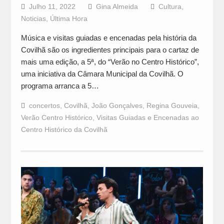
Julho 11, 2022
Gina Almeida
Cultura
,
Noticias
,
Última Hora
Música e visitas guiadas e encenadas pela história da
Covilhã são os ingredientes principais para o cartaz de
mais uma edição, a 5ª, do “Verão no Centro Histórico”,
uma iniciativa da Câmara Municipal da Covilhã. O
programa arranca a 5…
concertos
,
Covilhã
,
João Gonçalves
,
Regina Gouveia
,
Verão Centro Histórico
,
Visitas Guiadas e Encenadas ao
Centro Histórico da Covilhã