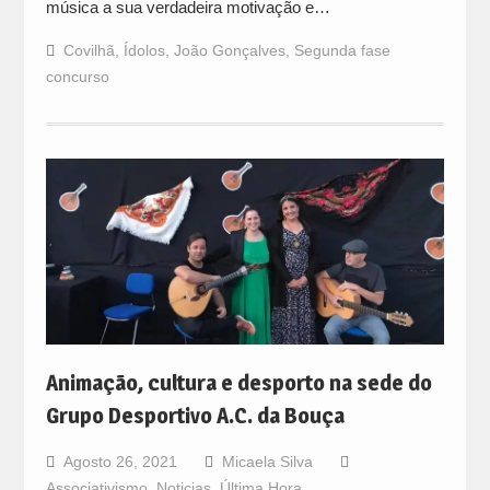
música a sua verdadeira motivação e…
Covilhã
,
Ídolos
,
João Gonçalves
,
Segunda fase
concurso
Animação, cultura e desporto na sede do
Grupo Desportivo A.C. da Bouça
Agosto 26, 2021
Micaela Silva
Associativismo
,
Noticias
,
Última Hora