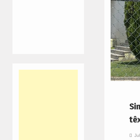
Si
têx
Ju