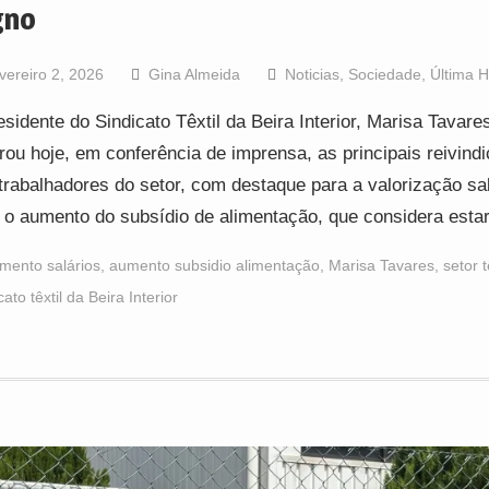
gno
vereiro 2, 2026
Gina Almeida
Noticias
,
Sociedade
,
Última 
esidente do Sindicato Têxtil da Beira Interior, Marisa Tavare
erou hoje, em conferência de imprensa, as principais reivind
trabalhadores do setor, com destaque para a valorização sal
 o aumento do subsídio de alimentação, que considera est
mento salários
,
aumento subsidio alimentação
,
Marisa Tavares
,
setor t
cato têxtil da Beira Interior