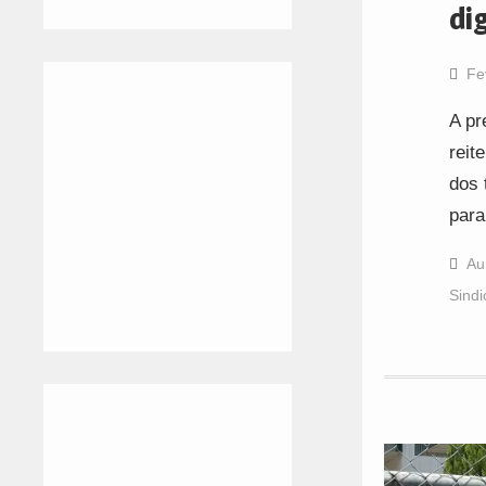
di
Fe
A pr
reit
dos 
para
Au
Sindi