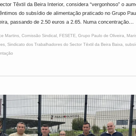
ector Têxtil da Beira Interior, considera “vergonhoso” o au
êntimos do subsídio de alimentação praticado no Grupo Pau
eira, passando de 2.50 euros a 2.65. Numa concentração…
ice Martins
,
Comissão Sindical
,
FESETE
,
Grupo Paulo de Oliveira
,
Mari
res
,
Sindicato dos Trabalhadores do Sector Têxtil da Beira Baixa
,
subsí
entação