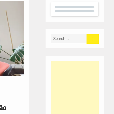
Search
for:
ção