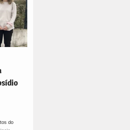
a
bsídio
tos do