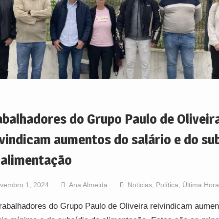
abalhadores do Grupo Paulo de Oliveir
ivindicam aumentos do salário e do su
 alimentação
vembro 1, 2024
Ana Almeida
Noticias
,
Política
,
Última Hora
rabalhadores do Grupo Paulo de Oliveira reivindicam aumen