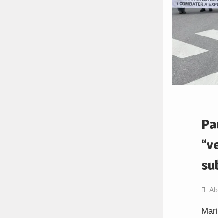
Pa
“v
su
Ab
Mari