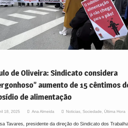
ulo de Oliveira: Sindicato considera
ergonhoso” aumento de 15 cêntimos d
bsídio de alimentação
ril 18, 2025
Ana Almeida
Noticias
,
Sociedade
,
Última Hora
sa Tavares, presidente da direção do Sindicato dos Trabalh