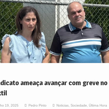
ndicato ameaça avançar com greve no
til
lho 19, 2025
Pedro Pinto
Noticias
,
Sociedade
,
Última Hora