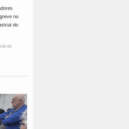
adores
 greve no
strial do
xtil da