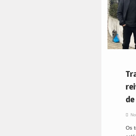
Tr
re
de
No
Os t