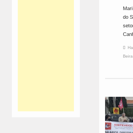
Mari
do S
seto
Canh
Ha
Beira