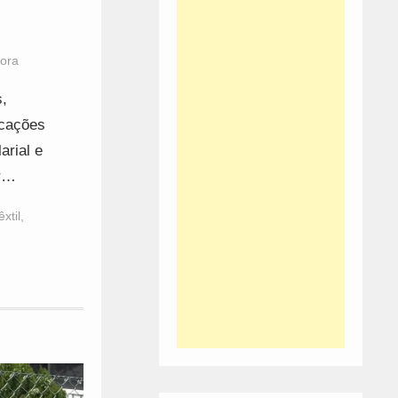
Hora
s,
icações
arial e
ar…
êxtil
,