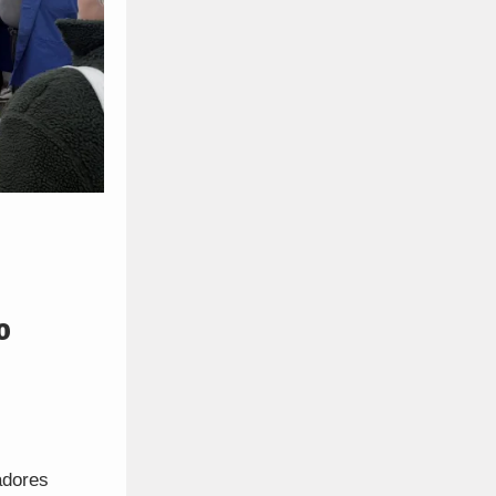
o
adores