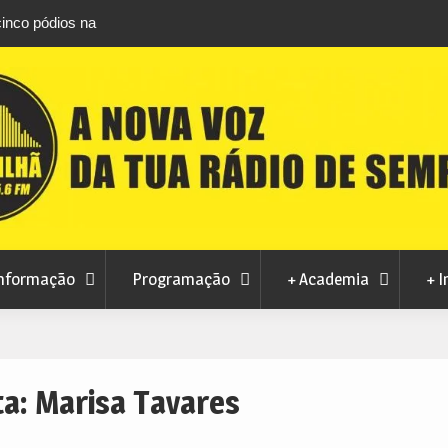
cinco pódios na
DGS emite guia para observar em segurança 
lugar coletivo
total do Sol de 12 de agosto
nformação
Programação
+ Academia
+ I
ta:
Marisa Tavares