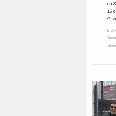
do S
15 c
Oliv
Al
Tava
alim